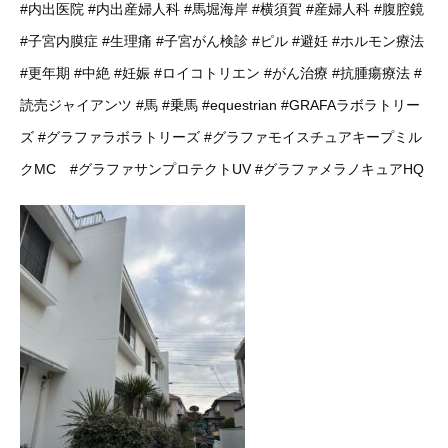
#内出医院
#内出産婦人科
#馬堀海岸
#横須賀
#産婦人科
#腹腔鏡
#子宮内膜症
#生理痛
#子宮がん検診
#ピル
#避妊
#ホルモン療法
#更年期
#中絶
#妊娠
#ロイコトリエン
#がん治療
#抗腫瘍療法
#
読売ジャイアンツ
#馬
#乗馬
#equestrian
#GRAFAラボラトリー
ズ
#グラファラボラトリーズ
#グラファモイスチュアキープミル
クMC
#グラファサンプロテクトUV
#グラファメラノキュアHQ