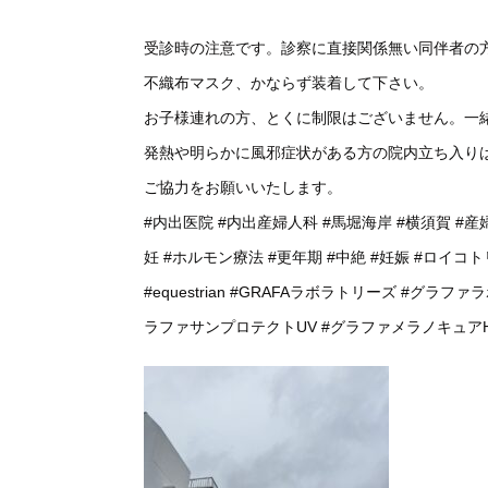
受診時の注意です。診察に直接関係無い同伴者の
不織布マスク、かならず装着して下さい。
お子様連れの方、とくに制限はございません。一
発熱や明らかに風邪症状がある方の院内立ち入り
ご協力をお願いいたします。
#内出医院
#内出産婦人科
#馬堀海岸
#横須賀
#産
妊
#ホルモン療法
#更年期
#中絶
#妊娠
#ロイコト
#equestrian
#GRAFAラボラトリーズ
#グラファ
ラファサンプロテクトUV
#グラファメラノキュア