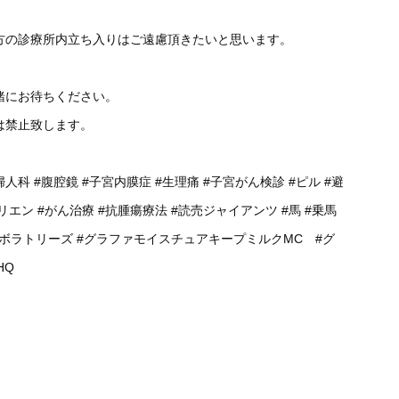
方の診療所内立ち入りはご遠慮頂きたいと思います。
緒にお待ちください。
は禁止致します。
婦人科
#腹腔鏡
#子宮内膜症
#生理痛
#子宮がん検診
#ピル
#避
リエン
#がん治療
#抗腫瘍療法
#読売ジャイアンツ
#馬
#乗馬
ラボラトリーズ
#グラファモイスチュアキープミルクMC
#グ
HQ