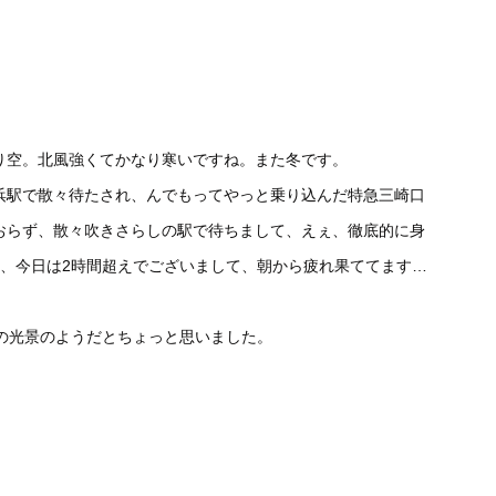
り空。北風強くてかなり寒いですね。また冬です。
浜駅で散々待たされ、んでもってやっと乗り込んだ特急三崎口
おらず、散々吹きさらしの駅で待ちまして、えぇ、徹底的に身
間、今日は2時間超えでございまして、朝から疲れ果ててます…
の光景のようだとちょっと思いました。