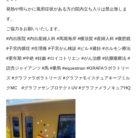
発熱や明らかに風邪症状がある方の院内立ち入りは禁止致しま
す。
ご協力をお願いいたします。
#内出医院
#内出産婦人科
#馬堀海岸
#横須賀
#産婦人科
#腹腔鏡
#子宮内膜症
#生理痛
#子宮がん検診
#ピル
#避妊
#ホルモン療法
#更年期
#中絶
#妊娠
#ロイコトリエン
#がん治療
#抗腫瘍療法
#
読売ジャイアンツ
#馬
#乗馬
#equestrian
#GRAFAラボラトリー
ズ
#グラファラボラトリーズ
#グラファモイスチュアキープミル
クMC
#グラファサンプロテクトUV
#グラファメラノキュアHQ