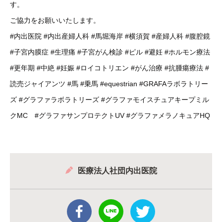
す。
ご協力をお願いいたします。
#内出医院
#内出産婦人科
#馬堀海岸
#横須賀
#産婦人科
#腹腔鏡
#子宮内膜症
#生理痛
#子宮がん検診
#ピル
#避妊
#ホルモン療法
#更年期
#中絶
#妊娠
#ロイコトリエン
#がん治療
#抗腫瘍療法
#
読売ジャイアンツ
#馬
#乗馬
#equestrian
#GRAFAラボラトリー
ズ
#グラファラボラトリーズ
#グラファモイスチュアキープミル
クMC
#グラファサンプロテクトUV
#グラファメラノキュアHQ
医療法人社団内出医院