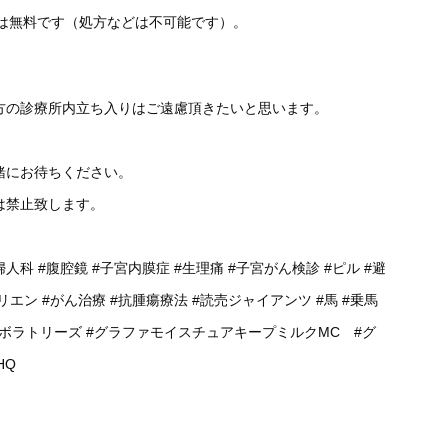
談は無料です（処方などは不可能です）。
方の診療所内立ち入りはご遠慮頂きたいと思います。
緒にお待ちください。
は禁止致します。
婦人科
#腹腔鏡
#子宮内膜症
#生理痛
#子宮がん検診
#ピル
#避
リエン
#がん治療
#抗腫瘍療法
#読売ジャイアンツ
#馬
#乗馬
ラボラトリーズ
#グラファモイスチュアキープミルクMC
#グ
HQ