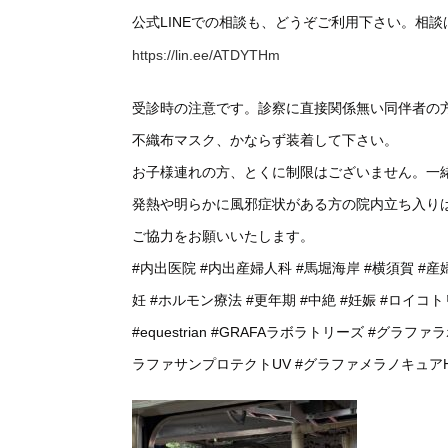
公式LINEでの相談も、どうぞご利用下さい。相
https://lin.ee/ATDYTHm
受診時の注意です。診察に直接関係無い同伴者の
不織布マスク、かならず装着して下さい。
お子様連れの方、とくに制限はございません。一
発熱や明らかに風邪症状がある方の院内立ち入り
ご協力をお願いいたします。
#内出医院
#内出産婦人科
#馬堀海岸
#横須賀
#産
妊
#ホルモン療法
#更年期
#中絶
#妊娠
#ロイコト
#equestrian
#GRAFAラボラトリーズ
#グラファ
ラファサンプロテクトUV
#グラファメラノキュア