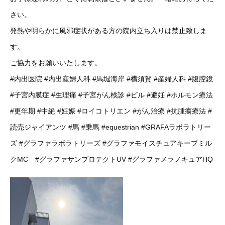
さい。
発熱や明らかに風邪症状がある方の院内立ち入りは禁止致しま
す。
ご協力をお願いいたします。
#内出医院
#内出産婦人科
#馬堀海岸
#横須賀
#産婦人科
#腹腔鏡
#子宮内膜症
#生理痛
#子宮がん検診
#ピル
#避妊
#ホルモン療法
#更年期
#中絶
#妊娠
#ロイコトリエン
#がん治療
#抗腫瘍療法
#
読売ジャイアンツ
#馬
#乗馬
#equestrian
#GRAFAラボラトリー
ズ
#グラファラボラトリーズ
#グラファモイスチュアキープミル
クMC
#グラファサンプロテクトUV
#グラファメラノキュアHQ