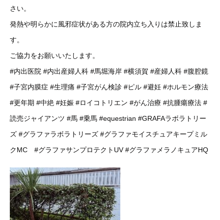
さい。
発熱や明らかに風邪症状がある方の院内立ち入りは禁止致しま
す。
ご協力をお願いいたします。
#内出医院
#内出産婦人科
#馬堀海岸
#横須賀
#産婦人科
#腹腔鏡
#子宮内膜症
#生理痛
#子宮がん検診
#ピル
#避妊
#ホルモン療法
#更年期
#中絶
#妊娠
#ロイコトリエン
#がん治療
#抗腫瘍療法
#
読売ジャイアンツ
#馬
#乗馬
#equestrian
#GRAFAラボラトリー
ズ
#グラファラボラトリーズ
#グラファモイスチュアキープミル
クMC
#グラファサンプロテクトUV
#グラファメラノキュアHQ