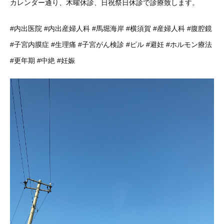
カレンダー通り、木曜休診、日祝祭日休診で診療致します。
#内出医院 #内出産婦人科 #馬堀海岸 #横須賀 #産婦人科 #腹腔鏡
#子宮内膜症 #生理痛 #子宮がん検診 #ピル #避妊 #ホルモン療法
#更年期 #中絶 #妊娠