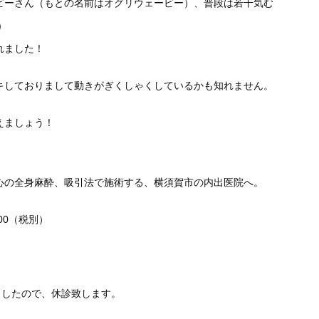
ビーさん（もとの名前はオグリウェービー）、普段は若干気む
)
れました！
キしておりまして動きがぎくしゃくしているかも知れません。
えましょう！
心の全身麻酔、吸引法で施術する、横須賀市の内出医院へ。
000（税別）
ましたので、休診致します。