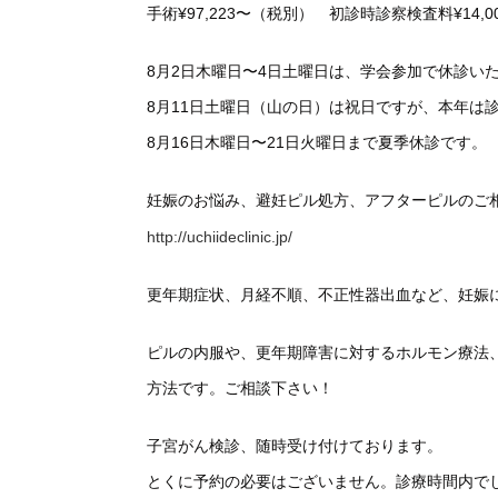
手術¥97,223〜（税別） 初診時診察検査料¥14,
8月2日木曜日〜4日土曜日は、学会参加で休診い
8月11日土曜日（山の日）は祝日ですが、本年は
8月16日木曜日〜21日火曜日まで夏季休診です。
妊娠のお悩み、避妊ピル処方、アフターピルのご
http://uchiideclinic.jp/
更年期症状、月経不順、不正性器出血など、妊娠
ピルの内服や、更年期障害に対するホルモン療法
方法です。ご相談下さい！
子宮がん検診、随時受け付けております。
とくに予約の必要はございません。診療時間内で