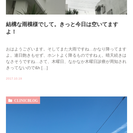
結構な雨模様でして。きっと今日は空いてます
よ！
おはようございます。そしてまた大雨ですね…かなり降ってます
よ。連日飽きもせず、ホントよく降るものですねぇ。晴天続きは
なさそうですね…さて、木曜日、なかなか木曜日診療が周知され
きってないので&h […]
2017.10.19
CLINICBLOG