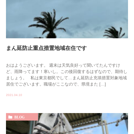
まん延防止重点措置地域在住です
おはようございます。 週末は天気良好って聞いてたんですけ
ど、雨降ってます！寒いし。この後回復するはずなので、期待し
ましょう。 私は東京都民でして…まん延防止充填措置対象地域
居住でございます。職場がここなので、県境また […]
2021.04.10
BLOG