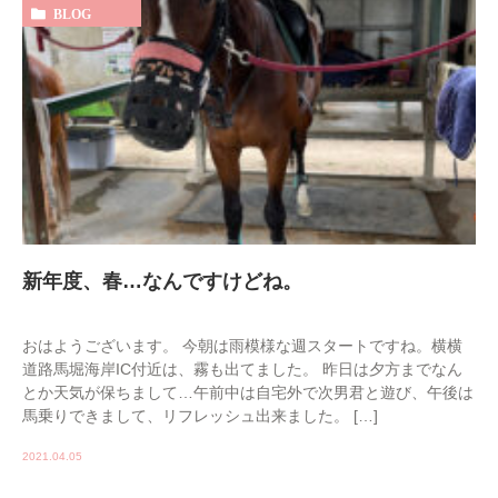
BLOG
新年度、春…なんですけどね。
おはようございます。 今朝は雨模様な週スタートですね。横横
道路馬堀海岸IC付近は、霧も出てました。 昨日は夕方までなん
とか天気が保ちまして…午前中は自宅外で次男君と遊び、午後は
馬乗りできまして、リフレッシュ出来ました。 […]
2021.04.05