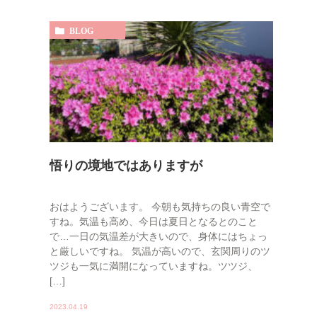
BLOG
悟りの境地ではありますが
おはようございます。 今朝も気持ちの良い青空で
すね。気温も高め、今日は夏日となるとのこと
で…一日の気温差が大きいので、身体にはちょっ
と厳しいですね。 気温が高いので、玄関周りのツ
ツジも一気に満開になっていますね。ツツジ、
[…]
2023.04.19