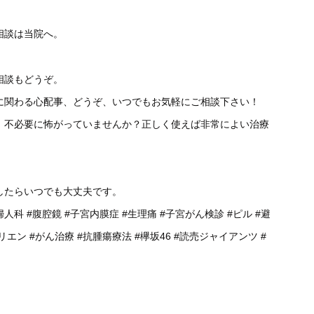
相談は当院へ。
相談もどうぞ。
に関わる心配事、どうぞ、いつでもお気軽にご相談下さい！
、不必要に怖がっていませんか？正しく使えば非常によい治療
したらいつでも大丈夫です。
婦人科
#腹腔鏡
#子宮内膜症
#生理痛
#子宮がん検診
#ピル
#避
リエン
#がん治療
#抗腫瘍療法
#欅坂46
#読売ジャイアンツ
#