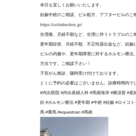
本日も宜しくお願いいたします。
妊娠中絶のご相談、ピル処方、アフターピルのご
https://uchiideclinic.jp/
生理痛、月経不順など、生理に伴うトラブルのご
更年期症状、月経不順、不正性器出血など、妊娠
ピルの内服や、更年期障害に対するホルモン療法
方法です。ご相談下さい！
子宮がん検診、随時受け付けております。
とくに予約の必要はございません。診療時間内で
#内出医院
#内出産婦人科
#馬堀海岸
#横須賀
#産
妊
#ホルモン療法
#更年期
#中絶
#妊娠
#ロイコト
馬
#乗馬
#equestrian
#馬術