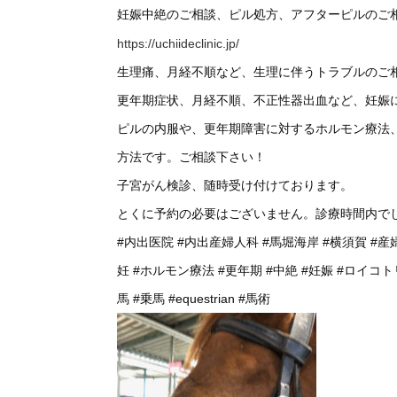
妊娠中絶のご相談、ピル処方、アフターピルのご
https://uchiideclinic.jp/
生理痛、月経不順など、生理に伴うトラブルのご
更年期症状、月経不順、不正性器出血など、妊娠
ピルの内服や、更年期障害に対するホルモン療法
方法です。ご相談下さい！
子宮がん検診、随時受け付けております。
とくに予約の必要はございません。診療時間内で
#内出医院
#内出産婦人科
#馬堀海岸
#横須賀
#産
妊
#ホルモン療法
#更年期
#中絶
#妊娠
#ロイコト
馬
#乗馬
#equestrian
#馬術