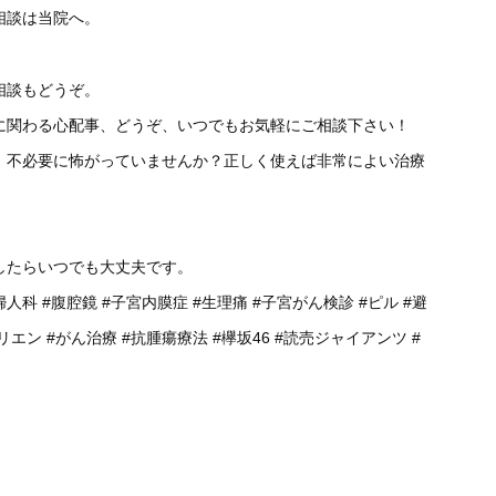
相談は当院へ。
相談もどうぞ。
に関わる心配事、どうぞ、いつでもお気軽にご相談下さい！
、不必要に怖がっていませんか？正しく使えば非常によい治療
したらいつでも大丈夫です。
婦人科
#腹腔鏡
#子宮内膜症
#生理痛
#子宮がん検診
#ピル
#避
リエン
#がん治療
#抗腫瘍療法
#欅坂46
#読売ジャイアンツ
#