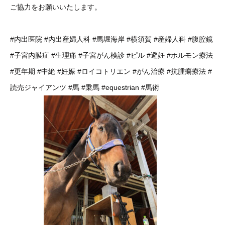
ご協力をお願いいたします。
#内出医院
#内出産婦人科
#馬堀海岸
#横須賀
#産婦人科
#腹腔鏡
#子宮内膜症
#生理痛
#子宮がん検診
#ピル
#避妊
#ホルモン療法
#更年期
#中絶
#妊娠
#ロイコトリエン
#がん治療
#抗腫瘍療法
#
読売ジャイアンツ
#馬
#乗馬
#equestrian
#馬術