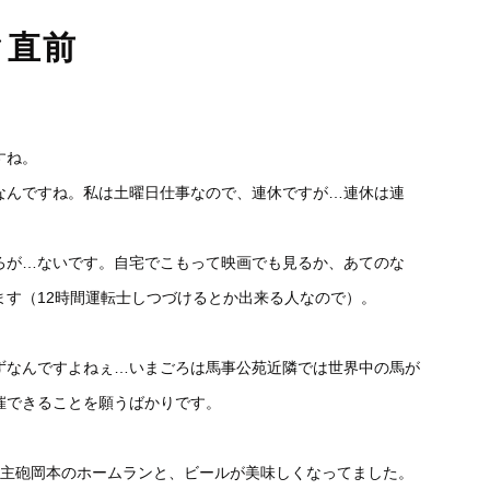
ク直前
すね。
なんですね。私は土曜日仕事なので、連休ですが…連休は連
ろが…ないです。自宅でこもって映画でも見るか、あてのな
ます（12時間運転士しつづけるとか出来る人なので）。
ずなんですよねぇ…いまごろは馬事公苑近隣では世界中の馬が
催できることを願うばかりです。
、主砲岡本のホームランと、ビールが美味しくなってました。