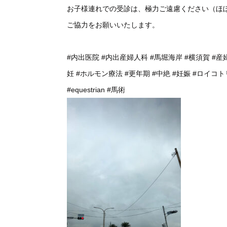
お子様連れでの受診は、極力ご遠慮ください（ほ
ご協力をお願いいたします。
#内出医院
#内出産婦人科
#馬堀海岸
#横須賀
#産
妊
#ホルモン療法
#更年期
#中絶
#妊娠
#ロイコト
#equestrian
#馬術