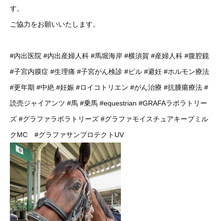
す。
ご協力をお願いいたします。
#内出医院
#内出産婦人科
#馬堀海岸
#横須賀
#産婦人科
#腹腔鏡
#子宮内膜症
#生理痛
#子宮がん検診
#ピル
#避妊
#ホルモン療法
#更年期
#中絶
#妊娠
#ロイコトリエン
#がん治療
#抗腫瘍療法
#
読売ジャイアンツ
#馬
#乗馬
#equestrian
#GRAFAラボラトリー
ズ
#グラファラボラトリーズ
#グラファモイスチュアキープミル
クMC
#グラファサンプロテクトUV