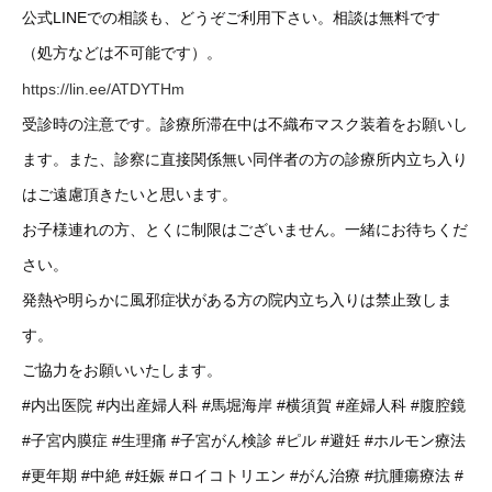
公式LINEでの相談も、どうぞご利用下さい。相談は無料です
（処方などは不可能です）。
https://lin.ee/ATDYTHm
受診時の注意です。診療所滞在中は不織布マスク装着をお願いし
ます。また、診察に直接関係無い同伴者の方の診療所内立ち入り
はご遠慮頂きたいと思います。
お子様連れの方、とくに制限はございません。一緒にお待ちくだ
さい。
発熱や明らかに風邪症状がある方の院内立ち入りは禁止致しま
す。
ご協力をお願いいたします。
#内出医院
#内出産婦人科
#馬堀海岸
#横須賀
#産婦人科
#腹腔鏡
#子宮内膜症
#生理痛
#子宮がん検診
#ピル
#避妊
#ホルモン療法
#更年期
#中絶
#妊娠
#ロイコトリエン
#がん治療
#抗腫瘍療法
#