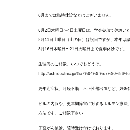
8月までは臨時休診などはございません。
8月2日木曜日〜4日土曜日は、学会参加で休診い
8月11日土曜日（山の日）は祝日ですが、本年は
8月16日木曜日〜21日火曜日まで夏季休診です。
生理痛のご相談、いつでもどうぞ。
http://uchiideclinic.jp/%e7%94%9f%e7%90%86
更年期症状、月経不順、不正性器出血など、妊娠
ピルの内服や、更年期障害に対するホルモン療法
方法です。ご相談下さい！
子宮がん検診、随時受け付けております。